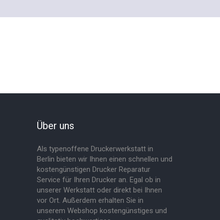
Über uns
Als typenoffene Druckerwerkstatt in
Berlin bieten wir Ihnen einen schnellen und
kostengünstigen Drucker Reparatur
Service für Ihren Drucker an. Egal ob in
unserer Werkstatt oder direkt bei Ihnen
vor Ort. Außerdem erhalten Sie in
unserem Webshop kostengünstiges und