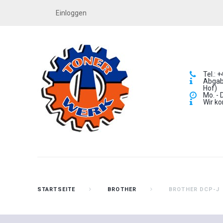
Einloggen
Tel.: 
Abgabe
Hof)
Mo. - 
Wir ko
STARTSEITE
BROTHER
BROTHER DCP-J