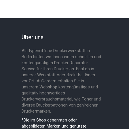
Über uns
Als typenoffene Druckerwerkstatt in
Berlin bieten wir Ihnen einen schnellen und
kostengünstigen Drucker Reparatur
Service für Ihren Drucker an. Egal ob in
unserer Werkstatt oder direkt bei Ihnen
vor Ort. Außerdem erhalten Sie in
unserem Webshop kostengünstiges und
qualitativ hochwertiges
Druckerverbrauchsmaterial, wie Toner und
diverse Druckerpatronen von zahlreichen
Druckermarken.
*Die im Shop genannten oder
abgebildeten Marken und genutzte