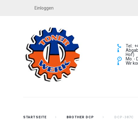
Einloggen
Tel.: 
Abgabe
Hof)
Mo. - 
Wir ko
STARTSEITE
BROTHER DCP
DCP-387C