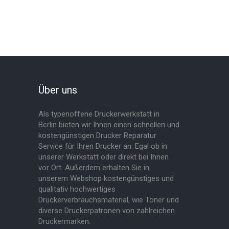
Über uns
Als typenoffene Druckerwerkstatt in
Berlin bieten wir Ihnen einen schnellen und
kostengünstigen Drucker Reparatur
Service für Ihren Drucker an. Egal ob in
unserer Werkstatt oder direkt bei Ihnen
vor Ort. Außerdem erhalten Sie in
unserem Webshop kostengünstiges und
qualitativ hochwertiges
Druckerverbrauchsmaterial, wie Toner und
diverse Druckerpatronen von zahlreichen
Druckermarken.