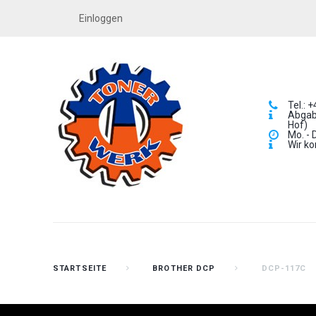
Einloggen
Tel.: 
Abgabe
Hof)
Mo. - 
Wir ko
STARTSEITE
BROTHER DCP
DCP-117C