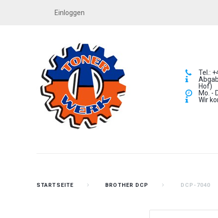
Einloggen
Tel.: 
Abgabe
Hof)
Mo. - 
Wir ko
STARTSEITE
BROTHER DCP
DCP-7040