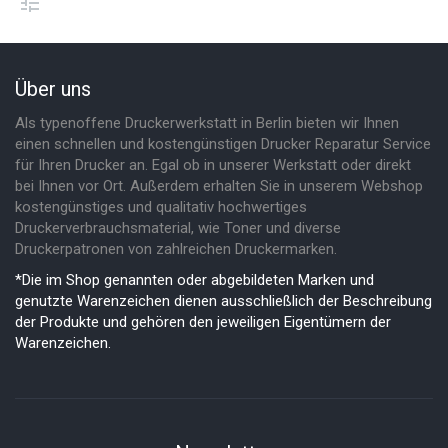
Über uns
Als typenoffene Druckerwerkstatt in Berlin bieten wir Ihnen
einen schnellen und kostengünstigen Drucker Reparatur Service
für Ihren Drucker an. Egal ob in unserer Werkstatt oder direkt
bei Ihnen vor Ort. Außerdem erhalten Sie in unserem Webshop
kostengünstiges und qualitativ hochwertiges
Druckerverbrauchsmaterial, wie Toner und diverse
Druckerpatronen von zahlreichen Druckermarken.
*Die im Shop genannten oder abgebildeten Marken und
genutzte Warenzeichen dienen ausschließlich der Beschreibung
der Produkte und gehören den jeweiligen Eigentümern der
Warenzeichen.