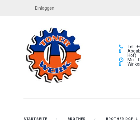
Einloggen
Tel.: 
Abgabe
Hof)
Mo. - 
Wir ko
STARTSEITE
BROTHER
BROTHER DCP-L