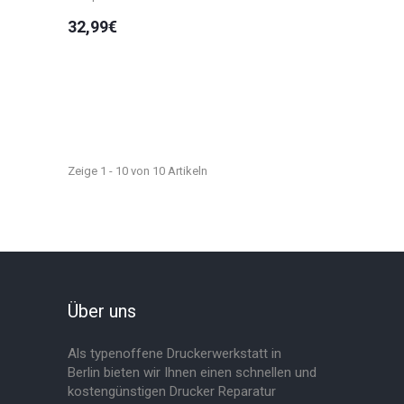
32,99€
Zeige 1 - 10 von 10 Artikeln
Über uns
Als typenoffene Druckerwerkstatt in
Berlin bieten wir Ihnen einen schnellen und
kostengünstigen Drucker Reparatur