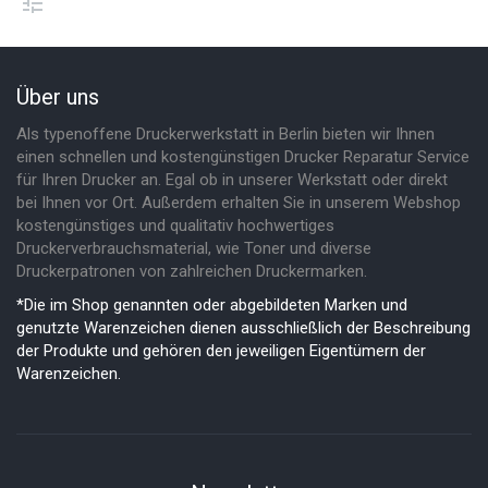
Über uns
Als typenoffene Druckerwerkstatt in Berlin bieten wir Ihnen
einen schnellen und kostengünstigen Drucker Reparatur Service
für Ihren Drucker an. Egal ob in unserer Werkstatt oder direkt
bei Ihnen vor Ort. Außerdem erhalten Sie in unserem Webshop
kostengünstiges und qualitativ hochwertiges
Druckerverbrauchsmaterial, wie Toner und diverse
Druckerpatronen von zahlreichen Druckermarken.
*Die im Shop genannten oder abgebildeten Marken und
genutzte Warenzeichen dienen ausschließlich der Beschreibung
der Produkte und gehören den jeweiligen Eigentümern der
Warenzeichen.