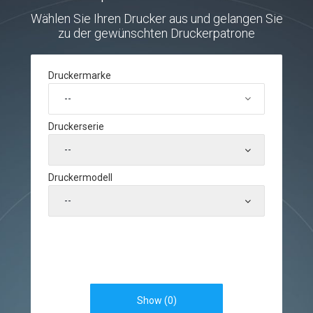
Wählen Sie Ihren Drucker aus und gelangen Sie
zu der gewünschten Druckerpatrone
Druckermarke
--
Druckerserie
--
Druckermodell
--
Show (
0
)