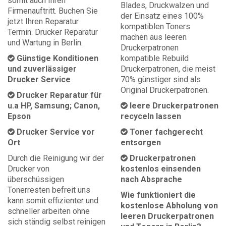
somit auch Ihren
Blades, Druckwalzen und
Firmenauftritt. Buchen Sie
der Einsatz eines 100%
jetzt Ihren Reparatur
kompatiblen Toners
Termin. Drucker Reparatur
machen aus leeren
und Wartung in Berlin.
Druckerpatronen
Günstige Konditionen
kompatible Rebuild
und zuverlässiger
Druckerpatronen, die meist
Drucker Service
70% günstiger sind als
Original Druckerpatronen.
Drucker Reparatur für
u.a HP, Samsung; Canon,
leere Druckerpatronen
Epson
recyceln lassen
Drucker Service vor
Toner fachgerecht
Ort
entsorgen
Durch die Reinigung wir der
Druckerpatronen
Drucker von
kostenlos einsenden
überschüssigen
nach Absprache
Tonerresten befreit uns
Wie funktioniert die
kann somit effizienter und
kostenlose Abholung von
schneller arbeiten ohne
leeren Druckerpatronen
sich ständig selbst reinigen