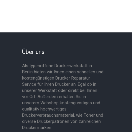
Über uns
Als typenoffene Druckerwerkstatt in
Berlin bieten wir Ihnen einen schnellen und
kostengünstigen Drucker Reparatur
Service für Ihren Drucker an. Egal ob in
unserer Werkstatt oder direkt bei Ihnen
vor Ort. Außerdem erhalten Sie in
unserem Webshop kostengünstiges und
qualitativ hochwertiges
Druckerverbrauchsmaterial, wie Toner und
diverse Druckerpatronen von zahlreichen
Druckermarken.