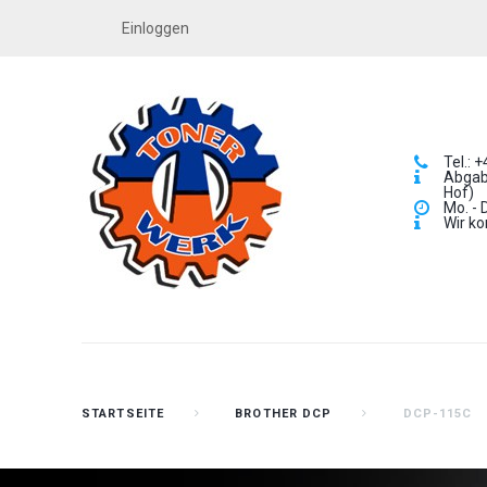
Einloggen
Tel.: 
Abgabe
Hof)
Mo. - 
Wir ko
STARTSEITE
BROTHER DCP
DCP-115C