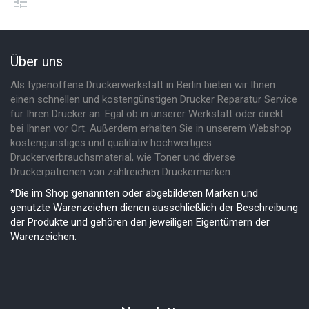
Über uns
Als typenoffene Druckerwerkstatt in Berlin bieten wir Ihnen
einen schnellen und kostengünstigen Drucker Reparatur Service
für Ihren Drucker an. Egal ob in unserer Werkstatt oder direkt
bei Ihnen vor Ort. Außerdem erhalten Sie in unserem Webshop
kostengünstiges und qualitativ hochwertiges
Druckerverbrauchsmaterial, wie Toner und diverse
Druckerpatronen von zahlreichen Druckermarken.
*Die im Shop genannten oder abgebildeten Marken und
genutzte Warenzeichen dienen ausschließlich der Beschreibung
der Produkte und gehören den jeweiligen Eigentümern der
Warenzeichen.