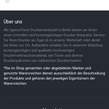
Über uns
Als typenoffene Druckerwerkstatt in Berlin bieten wir Ihnen
einen schnellen und kostengünstigen Drucker Reparatur Service
für Ihren Drucker an. Egal ob in unserer Werkstatt oder direkt
bei Ihnen vor Ort. Außerdem erhalten Sie in unserem Webshop
kostengünstiges und qualitativ hochwertiges
Druckerverbrauchsmaterial, wie Toner und diverse
Druckerpatronen von zahlreichen Druckermarken.
*Die im Shop genannten oder abgebildeten Marken und
genutzte Warenzeichen dienen ausschließlich der Beschreibung
der Produkte und gehören den jeweiligen Eigentümern der
Warenzeichen.