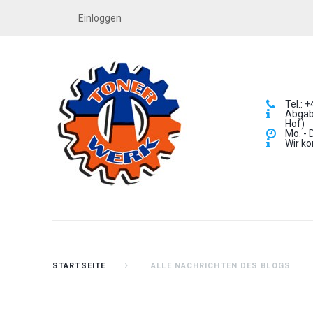
Einloggen
Tel.: 
Abgabe
Hof)
Mo. - 
Wir ko
STARTSEITE
ALLE NACHRICHTEN DES BLOGS