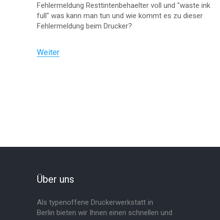
Fehlermeldung Resttintenbehaelter voll und "waste ink
full" was kann man tun und wie kommt es zu dieser
Fehlermeldung beim Drucker?
Weiter
Über uns
Als typenoffene Druckerwerkstatt in
Berlin bieten wir Ihnen einen schnellen und